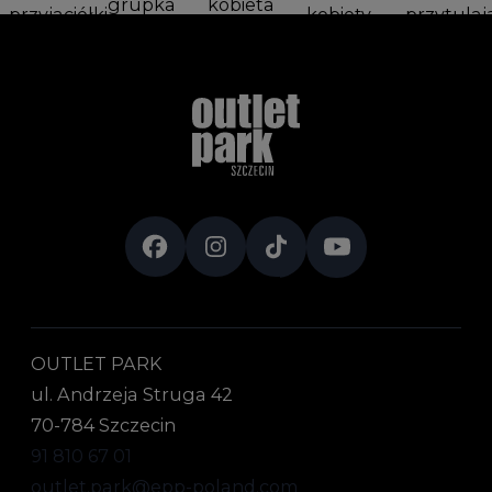
OUTLET PARK
ul. Andrzeja Struga 42
70-784 Szczecin
91 810 67 01
outlet.park@epp-poland.com