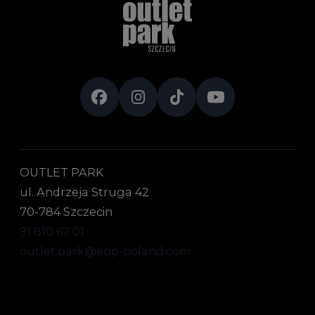
OUTLET PARK
ul. Andrzeja Struga 42
70-784 Szczecin
91 810 67 01
outlet.park@epp-poland.com