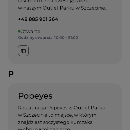
fast foodu. Znajdziesz ją także
w naszym Outlet Parku w Szczecinie.
Telefon kontaktowy:
+48 885 901 264
Otwarte
Godziny otwarcia: 10:00 – 21:00
P
Popeyes
Restauracja Popeyes w Outlet Parku
w Szczecinie to miejsce, w którym
znajdziesz soczystego kurczaka
w chrupiącej panierce,