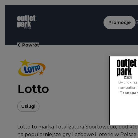
Przejdź do treści
Promocje
Powrót
By clicking 
Lotto
navigation,
Transpar
Usługi
Lotto to marka Totalizatora Sportowego, pod któr
najpopularniejsze gry liczbowe i loterie w Polsce