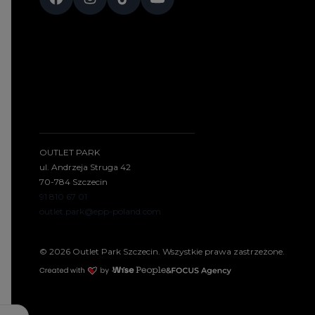
OUTLET PARK
ul. Andrzeja Struga 42
70-784 Szczecin
91 810 67 01
outlet.park@epp-poland.com
© 2026 Outlet Park Szczecin. Wszystkie prawa zastrzeżone.