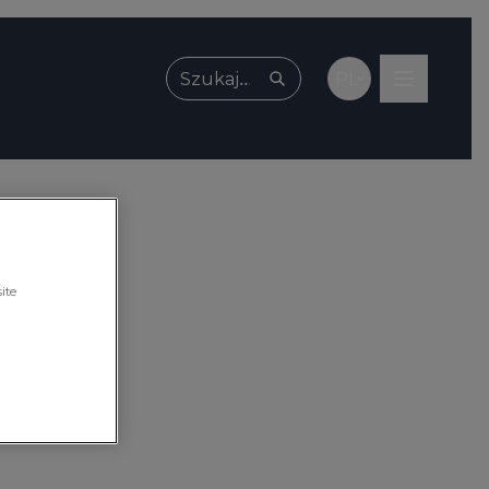
PL
Wpisz, czego szukasz
ite