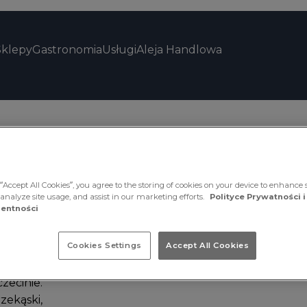
Sklepy
Gastronomia
Usługi
Aleja Handlowa
“Accept All Cookies”, you agree to the storing of cookies on your device to enhance s
 analyze site usage, and assist in our marketing efforts.
Polityce Prywatności i
entności
Cookies Settings
Accept All Cookies
lub odebrać
zecinie.
rzekąski,