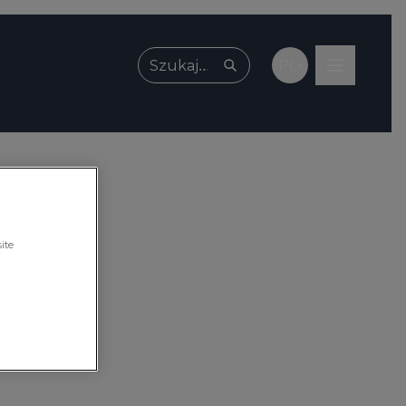
PL
Wpisz, czego szukasz
ite