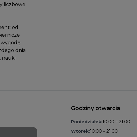
ry liczbowe
ment: od
piernicze
 i wygodę
ażdego dnia
, nauki
Godziny otwarcia
Poniedziałek:
10:00 – 21:00
Wtorek:
10:00 – 21:00