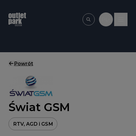
Przejdź do treści
PL
Wpisz, czego szu
Powrót
Świat GSM
RTV, AGD i GSM