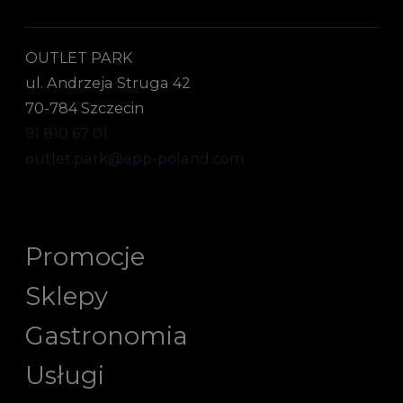
OUTLET PARK
ul. Andrzeja Struga 42
70-784 Szczecin
91 810 67 01
outlet.park@epp-poland.com
Promocje
Sklepy
Gastronomia
Usługi