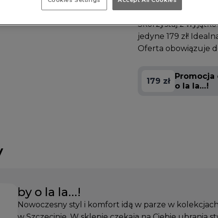
Cookies Settings
Accept All Cookies
Skorzystaj z wyjątko
jedyne 179 zł! Ideal
Oferta obowiązuje d
Promocja 
179 zł
o la la…!
y
by o la la…!
Nowoczesny styl i komfort idą w parze w kolekcjach b
w Szczecinie. W sklepie czekają na Ciebie ubrania 