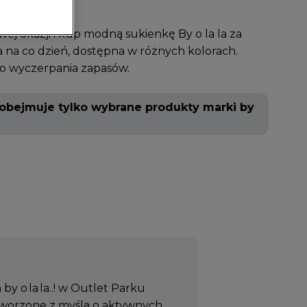
wej okazji i kup modną sukienkę By o la la za
na na co dzień, dostępna w różnych kolorach.
o wyczerpania zapasów.
obejmuje tylko wybrane produkty marki by
y o la la..! w Outlet Parku
stworzone z myślą o aktywnych