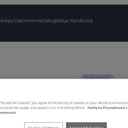
Sklepy
Gastronomia
Usługi
Aleja Handlowa
Moda damska
Czas obowiązywania 
“Accept All Cookies”, you agree to the storing of cookies on your device to enhance s
Sukienka
 analyze site usage, and assist in our marketing efforts.
Polityce Prywatności i
entności
w Outlet