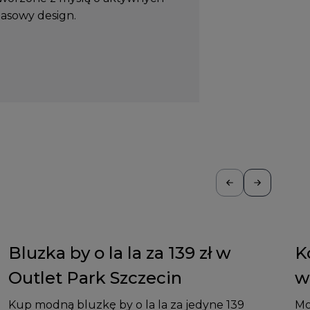
zasowy design.
Bluzka by o la la za 139 zł w
K
Outlet Park Szczecin
w
Kup modną bluzkę by o la la za jedyne 139
Mo