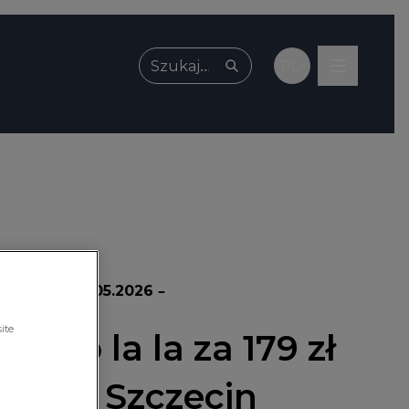
PL
Wpisz, czego szukasz
promocji:
28.05.2026 –
ite
 By o la la za 179 zł
 Park Szczecin