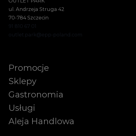
OUTLET PARK
ul. Andrzeja Struga 42
70-784 Szczecin
91 810 67 01
outlet.park@epp-poland.com
Promocje
Sklepy
Gastronomia
Usługi
Aleja Handlowa