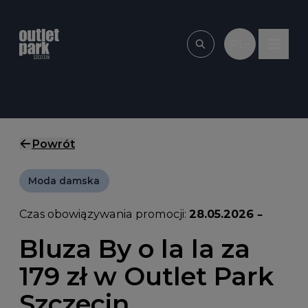
Przejdź do treści
PL
Wpisz, czego szu
Powrót
Moda damska
Czas obowiązywania promocji:
28.05.2026 –
Bluza By o la la za
179 zł w Outlet Park
Szczecin