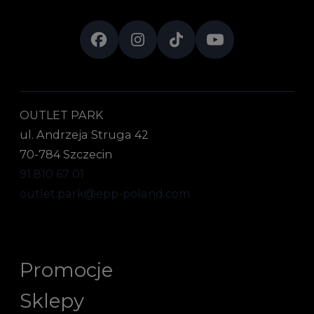
OUTLET PARK
ul. Andrzeja Struga 42
70-784 Szczecin
91 810 67 01
outlet.park@epp-poland.com
Promocje
Sklepy