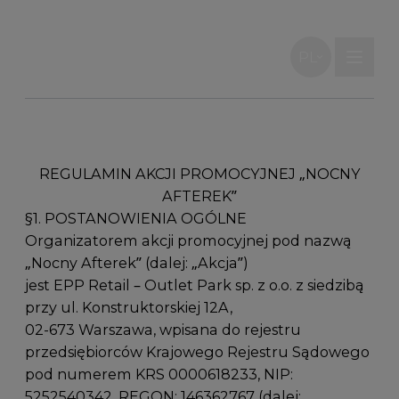
Przejdź do treści
PL
Wpisz, czego szu
REGULAMIN AKCJI PROMOCYJNEJ „NOCNY
AFTEREK”
§1. POSTANOWIENIA OGÓLNE
Organizatorem akcji promocyjnej pod nazwą
„Nocny Afterek” (dalej: „Akcja”)
jest EPP Retail – Outlet Park sp. z o.o. z siedzibą
przy ul. Konstruktorskiej 12A,
02-673 Warszawa, wpisana do rejestru
przedsiębiorców Krajowego Rejestru Sądowego
pod numerem KRS 0000618233, NIP:
5252540342, REGON: 146362767 (dalej: