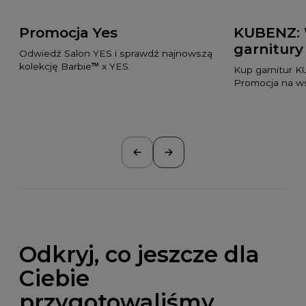
Promocja Yes
KUBENZ: 
garnitury 
Odwiedź Salon YES i sprawdź najnowszą
kolekcję Barbie™ x YES.
Kup garnitur K
Promocja na ws
Odkryj, co jeszcze dla
Ciebie
przygotowaliśmy