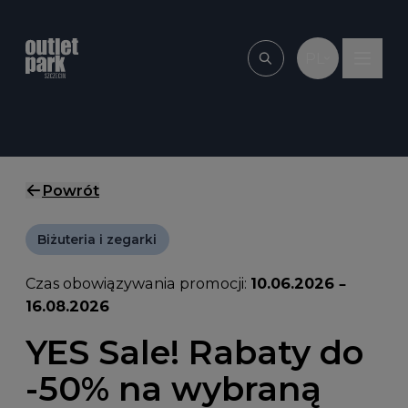
Przejdź do treści
PL
Wpisz, czego szu
Powrót
Biżuteria i zegarki
Czas obowiązywania promocji:
10.06.2026 –
16.08.2026
YES Sale! Rabaty do
-50% na wybraną