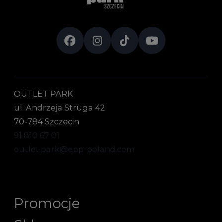
OUTLET PARK
ul. Andrzeja Struga 42
70-784 Szczecin
91 810 67 01
outlet.park@epp-poland.com
Promocje