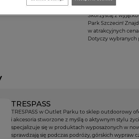
Skorzystaj z wyjątk
Park Szczecin! Znaj
w atrakcyjnych cena
Dotyczy wybranych 
y
TRESPASS
TRESPASS w Outlet Parku to sklep outdoorowy ofe
i akcesoria stworzone z myślą o aktywnym stylu życi
specjalizuje się w produktach wyposażonych w now
sprawdzają się podczas podróży, górskich wypraw c