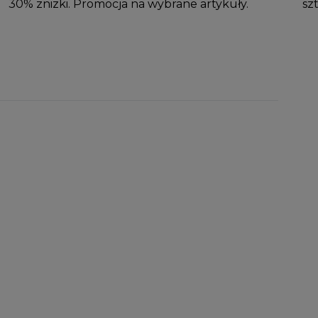
30% zniżki. Promocja na wybrane artykuły.
sz