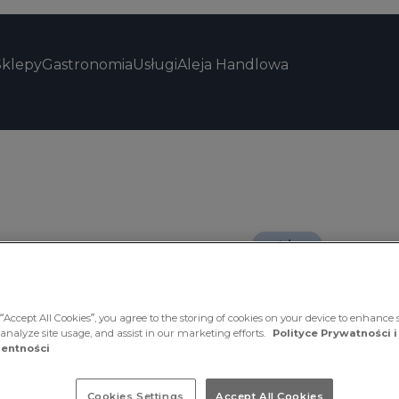
Sklepy
Gastronomia
Usługi
Aleja Handlowa
outdoor
Czas obowiązywania 
“Accept All Cookies”, you agree to the storing of cookies on your device to enhance s
Trespas
 analyze site usage, and assist in our marketing efforts.
Polityce Prywatności i
entności
Park Szc
Cookies Settings
Accept All Cookies