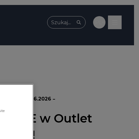
PL
Wpisz, czego szukasz
promocji:
15.06.2026 –
ite
s SALE w Outlet
zecin!