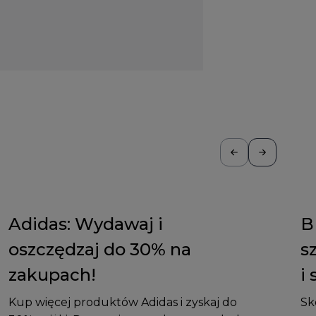
Adidas: Wydawaj i
B
oszczędzaj do 30% na
s
zakupach!
i
Kup więcej produktów Adidas i zyskaj do
Sk