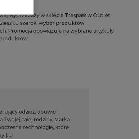
owej wyprzedaży w sklepie Trespass w Outlet
dziesz tu szeroki wybór produktów
ch. Promocja obowiązuje na wybrane artykuły.
produktów.
rujący odzież, obuwie
a Twojej całej rodziny. Marka
oczesne technologie, które
zy (…)