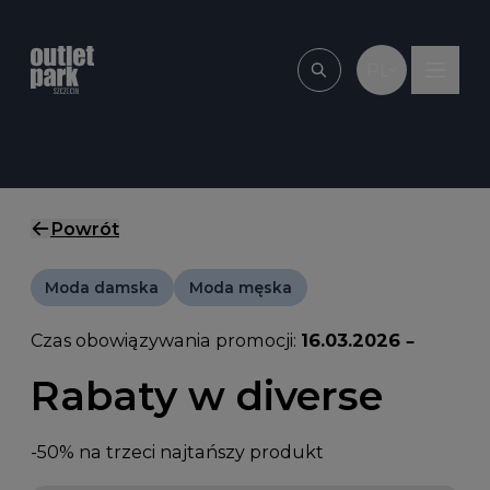
Przejdź do treści
PL
Wpisz, czego szu
Powrót
Moda damska
Moda męska
Czas obowiązywania promocji:
16.03.2026 –
Rabaty w diverse
-50% na trzeci najtańszy produkt