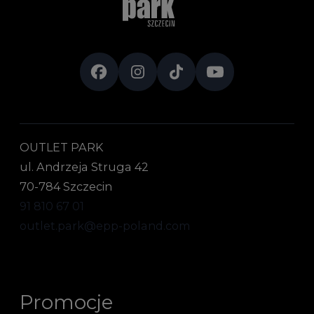
OUTLET PARK
ul. Andrzeja Struga 42
70-784 Szczecin
91 810 67 01
outlet.park@epp-poland.com
Promocje