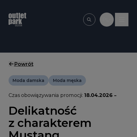
Przejdź do treści
PL
Wpisz, czego szu
Powrót
Moda damska
Moda męska
Czas obowiązywania promocji:
18.04.2026 –
Delikatność
z charakterem
Mustang