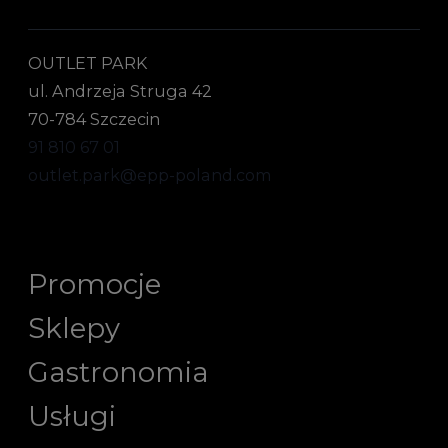
OUTLET PARK
ul. Andrzeja Struga 42
70-784 Szczecin
91 810 67 01
outlet.park@epp-poland.com
Promocje
Sklepy
Gastronomia
Usługi