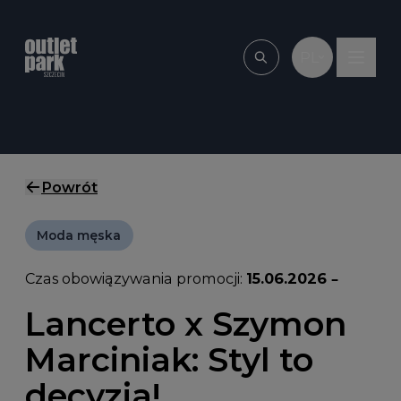
Przejdź do treści
PL
Wpisz, czego szu
Powrót
Moda męska
Czas obowiązywania promocji:
15.06.2026 –
Lancerto x Szymon
Marciniak: Styl to
decyzja!