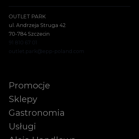
OUTLET PARK
ul. Andrzeja Struga 42
70-784 Szczecin
91 810 67 01
outlet.park@epp-poland.com
Promocje
Sklepy
Gastronomia
Usługi