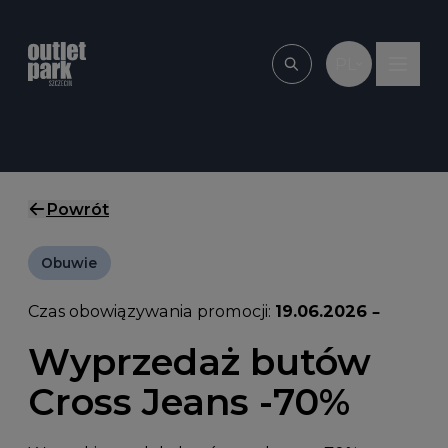
Przejdź do treści
PL
Wpisz, czego szu
Powrót
Obuwie
Czas obowiązywania promocji:
19.06.2026 –
Wyprzedaż butów
Cross Jeans -70%