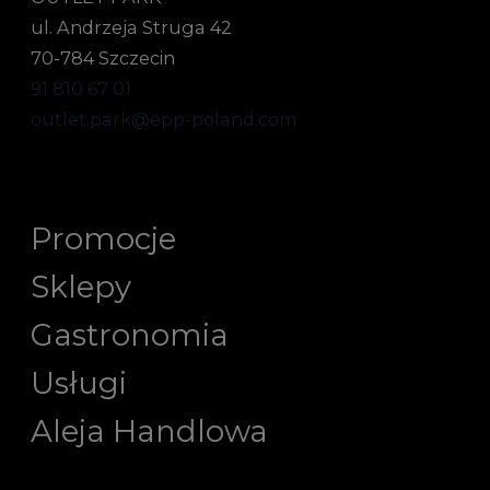
ul. Andrzeja Struga 42
70-784 Szczecin
91 810 67 01
outlet.park@epp-poland.com
Promocje
Sklepy
Gastronomia
Usługi
Aleja Handlowa